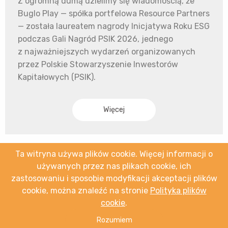
Z ogromną dumą dzielimy się wiadomością, że
Buglo Play — spółka portfelowa Resource Partners
— została laureatem nagrody Inicjatywa Roku ESG
podczas Gali Nagród PSIK 2026, jednego
z najważniejszych wydarzeń organizowanych
przez Polskie Stowarzyszenie Inwestorów
Kapitałowych (PSIK).
Więcej
Ta witryna używa plików cookie. Więcej informacji o
używanych przez nas plikach cookie, ich
zastosowaniu i sposobie modyfikacji akceptacji plików
cookie, można znaleźć na stronie
Polityka plików
cookie
.
Rozumiem
Resource Partners